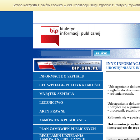
Strona korzysta z plików cookies w celu realizacji usług i zgodnie z Polityką Pryw
INNE INFORMACJ
UDOSTĘPNIANIE IN
INFORMACJE O SZPITALU
CEL SZPITALA- POLITYKA JAKOŚCI
Udostępnianie dokume
• wglądu do dokumen
• robienia notatek,
MAJĄTEK SZPITALA
LECZNICTWO
Udostępnianie dokume
• odbywa się w pomie
• pracownik przechowu
AKTY PRAWNE
Zabrania się wypożyc
ZAMÓWIENIA PUBLICZNE
»
Dokumentacja wyłącz
i instytucjom do teg
PLAN ZAMÓWIEŃ PUBLICZNYCH
REGULAMIN UDZIELANIA
ZAMÓWIEŃ PUBLICZNYCH
informacje udostępnił: