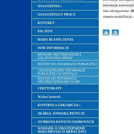
informacje wytworzył
OGŁOSZENIA
»
data udostępnienia:
20
OGŁOSZENIA O PRACY
ostatnia modyfikacja:
KONTAKT
PACJENT
RODO DLA PACJENTA
INNE INFORMACJE
SPOSOBY PRZYJMOWANIA I
ZAŁATWIANIA SPRAW
DOSTĘP DO INFORMACJI PUBLICZNEJ
UDOSTĘPNIANIE INFORMACJI
PUBLICZNEJ W SZPITALU
DOSTĘP DO INFORMACJI
NIEUDOSTĘPNIONEJ W BIP
CERTYFIKATY
Wykaz kontroli
KONTROLA ZARZĄDCZA
»
SKARGI, WNIOSKI, PETYCJE
OCHRONA DANYCH OSOBOWYCH
WNIOSEK O UDOSTĘPNIENIE
DOKUMENTACJI MEDYCZNEJ