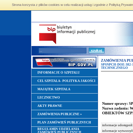
Strona korzysta z plików cookies w celu realizacji usług i zgodnie z Polityką Pryw
ZAMÓWIENIA PUB
SPSNPCH-DOE-382
TECHNICZNEGO
INFORMACJE O SZPITALU
CEL SZPITALA- POLITYKA JAKOŚCI
MAJĄTEK SZPITALA
LECZNICTWO
Numer sprawy: S
AKTY PRAWNE
Nazwa zadani
OBIEKTÓW SZP
ZAMÓWIENIA PUBLICZNE
»
PLAN ZAMÓWIEŃ PUBLICZNYCH
informacje udostępnił:
REGULAMIN UDZIELANIA
informacje wytworzył
ZAMÓWIEŃ PUBLICZNYCH