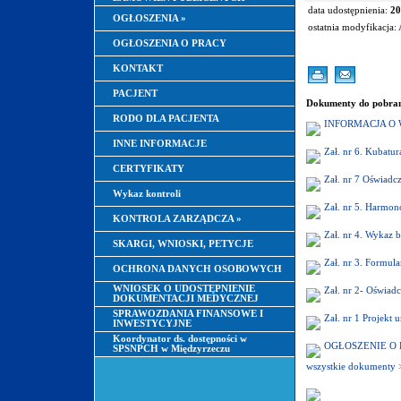
data udostępnienia:
20
OGŁOSZENIA
»
ostatnia modyfikacja:
OGŁOSZENIA O PRACY
KONTAKT
PACJENT
Dokumenty do pobran
RODO DLA PACJENTA
INFORMACJA O
INNE INFORMACJE
Zał. nr 6. Kubat
CERTYFIKATY
Zał. nr 7 Oświadc
Wykaz kontroli
Zał. nr 5. Harmo
KONTROLA ZARZĄDCZA
»
Zał. nr 4. Wykaz 
SKARGI, WNIOSKI, PETYCJE
Zał. nr 3. Formul
OCHRONA DANYCH OSOBOWYCH
WNIOSEK O UDOSTĘPNIENIE
Zał. nr 2- Oświad
DOKUMENTACJI MEDYCZNEJ
SPRAWOZDANIA FINANSOWE I
Zał. nr 1 Projekt
INWESTYCYJNE
Koordynator ds. dostępności w
OGŁOSZENIE O
SPSNPCH w Międzyrzeczu
wszystkie dokumenty 