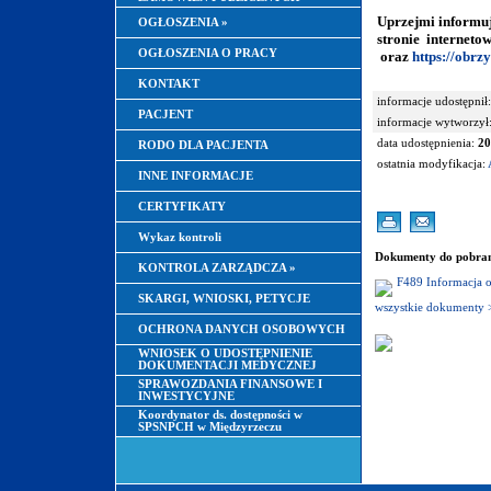
Uprzejmi informuj
OGŁOSZENIA
»
stronie interneto
OGŁOSZENIA O PRACY
oraz
https://obrz
KONTAKT
informacje udostępnił:
PACJENT
informacje wytworzył
data udostępnienia:
20
RODO DLA PACJENTA
ostatnia modyfikacja:
INNE INFORMACJE
CERTYFIKATY
Wykaz kontroli
Dokumenty do pobran
KONTROLA ZARZĄDCZA
»
F489 Informacja o
SKARGI, WNIOSKI, PETYCJE
wszystkie dokumenty 
OCHRONA DANYCH OSOBOWYCH
WNIOSEK O UDOSTĘPNIENIE
DOKUMENTACJI MEDYCZNEJ
SPRAWOZDANIA FINANSOWE I
INWESTYCYJNE
Koordynator ds. dostępności w
SPSNPCH w Międzyrzeczu