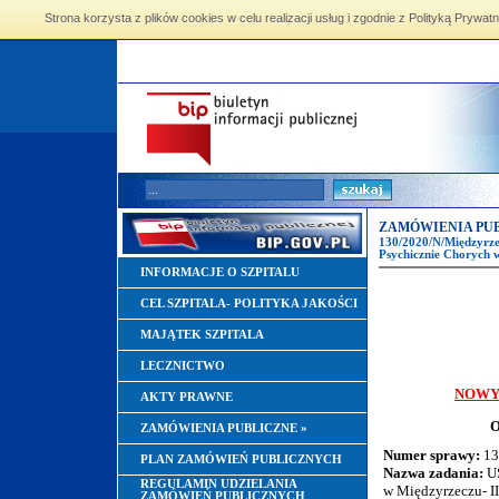
Strona korzysta z plików cookies w celu realizacji usług i zgodnie z Polityką Pryw
ZAMÓWIENIA PUB
130/2020/N/Międzyrz
Psychicznie Chorych w
INFORMACJE O SZPITALU
CEL SZPITALA- POLITYKA JAKOŚCI
MAJĄTEK SZPITALA
LECZNICTWO
NOWY
AKTY PRAWNE
OGŁOSZEN
ZAMÓWIENIA PUBLICZNE
»
Numer sprawy:
13
PLAN ZAMÓWIEŃ PUBLICZNYCH
Nazwa zadania:
U
REGULAMIN UDZIELANIA
w Międzyrzeczu- II
ZAMÓWIEŃ PUBLICZNYCH