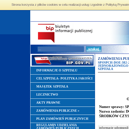
Strona korzysta z plików cookies w celu realizacji usług i zgodnie z Polityką Pryw
ZAMÓWIENIA PUB
SPSNPCH-DOE-382
JEDNORAZOWEGO U
SZPITALA
INFORMACJE O SZPITALU
CEL SZPITALA- POLITYKA JAKOŚCI
MAJĄTEK SZPITALA
LECZNICTWO
OGŁOSZEN
AKTY PRAWNE
Numer sprawy: S
Nazwa zadani
ZAMÓWIENIA PUBLICZNE
»
ŚRODKÓW CZYS
PLAN ZAMÓWIEŃ PUBLICZNYCH
REGULAMIN UDZIELANIA
informacje udostępnił:
ZAMÓWIEŃ PUBLICZNYCH