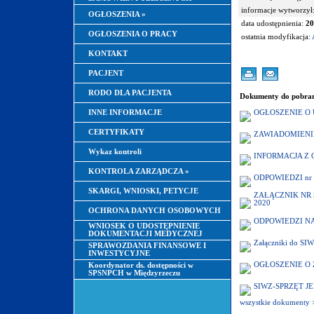
informacje wytworzył
OGŁOSZENIA
»
data udostępnienia:
20
OGŁOSZENIA O PRACY
ostatnia modyfikacja:
KONTAKT
PACJENT
RODO DLA PACJENTA
Dokumenty do pobran
INNE INFORMACJE
OGŁOSZENIE O
CERTYFIKATY
ZAWIADOMIENI
Wykaz kontroli
INFORMACJA Z 
KONTROLA ZARZĄDCZA
»
ODPOWIEDZI nr 
SKARGI, WNIOSKI, PETYCJE
ZAŁĄCZNIK NR 5 
2020
OCHRONA DANYCH OSOBOWYCH
ODPOWIEDZI N
WNIOSEK O UDOSTĘPNIENIE
DOKUMENTACJI MEDYCZNEJ
Załączniki do SI
SPRAWOZDANIA FINANSOWE I
INWESTYCYJNE
OGŁOSZENIE O Z
Koordynator ds. dostępności w
SPSNPCH w Międzyrzeczu
SIWZ-SPRZĘT 
wszystkie dokumenty 