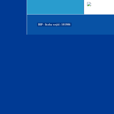
BIP - liczba wejść: 101986